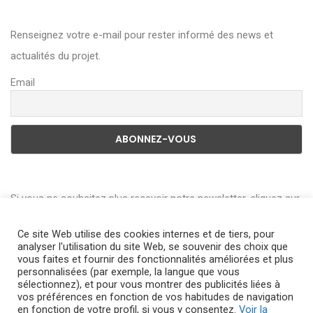
Renseignez votre e-mail pour rester informé des news et
actualités du projet.
Email
Si vous ne souhaitez plus recevoir notre newsletter, cliquez sur
le lien en bas de page de la Newsletter pour vous désabonner.
Ce site Web utilise des cookies internes et de tiers, pour
Vous pouvez consulter l’historique de l’utilisation de vos
analyser l'utilisation du site Web, se souvenir des choix que
données en vous adressant à
dpm.egn@engie.com
vous faites et fournir des fonctionnalités améliorées et plus
personnalisées (par exemple, la langue que vous
sélectionnez), et pour vous montrer des publicités liées à
vos préférences en fonction de vos habitudes de navigation
en fonction de votre profil, si vous y consentez.
Voir la