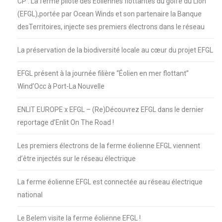
CP : La ferme pilote des Éoliennes flottantes du golfe du Lion
(EFGL),portée par Ocean Winds et son partenaire la Banque
desTerritoires, injecte ses premiers électrons dans le réseau
La préservation de la biodiversité locale au cœur du projet EFGL
EFGL présent à la journée filière “Éolien en mer flottant”
Wind’Occ à Port-La Nouvelle
ENLIT EUROPE x EFGL – (Re)Découvrez EFGL dans le dernier
reportage d’Enlit On The Road !
Les premiers électrons de la ferme éolienne EFGL viennent
d’être injectés sur le réseau électrique
La ferme éolienne EFGL est connectée au réseau électrique
national
Le Belem visite la ferme éolienne EFGL !