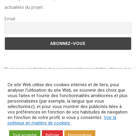
actualités du projet.
Email
Si vous ne souhaitez plus recevoir notre newsletter, cliquez sur
le lien en bas de page de la Newsletter pour vous désabonner.
Ce site Web utilise des cookies internes et de tiers, pour
Vous pouvez consulter l’historique de l’utilisation de vos
analyser l'utilisation du site Web, se souvenir des choix que
données en vous adressant à
dpm.egn@engie.com
vous faites et fournir des fonctionnalités améliorées et plus
personnalisées (par exemple, la langue que vous
sélectionnez), et pour vous montrer des publicités liées à
vos préférences en fonction de vos habitudes de navigation
en fonction de votre profil, si vous y consentez.
Voir la
Copyright © 2018
Agence web DPNEWS
All Rights Reserved —
politique en matière de cookies.
Protection des données personnelles
—
Avis de confidentialité —
Tout accepter
Refuser
Personnaliser