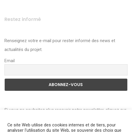
Restez informé
Renseignez votre e-mail pour rester informé des news et
actualités du projet.
Email
Si vous ne souhaitez plus recevoir notre newsletter, cliquez sur
le lien en bas de page de la Newsletter pour vous désabonner.
Ce site Web utilise des cookies internes et de tiers, pour
Vous pouvez consulter l’historique de l’utilisation de vos
analyser l'utilisation du site Web, se souvenir des choix que