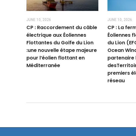
JUNE 10, 2026
JUNE 10, 2026
CP : Raccordement du câble
CP : La fer
électrique aux Éoliennes
Éoliennes f
Flottantes du Golfe du Lion
du Lion (EF
:une nouvelle étape majeure
Ocean Wind
pour l’éolien flottant en
partenaire
Méditerranée
desTerritoir
premiers él
réseau