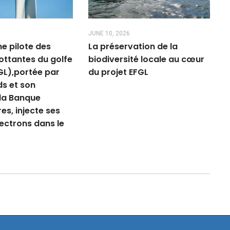
JUNE 10, 2026
me pilote des
La préservation de la
lottantes du golfe
biodiversité locale au cœur
GL),portée par
du projet EFGL
s et son
 la Banque
es, injecte ses
ectrons dans le