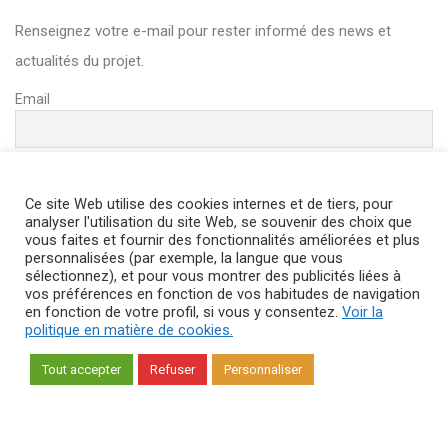
Renseignez votre e-mail pour rester informé des news et
actualités du projet.
Email
Ce site Web utilise des cookies internes et de tiers, pour
analyser l'utilisation du site Web, se souvenir des choix que
vous faites et fournir des fonctionnalités améliorées et plus
personnalisées (par exemple, la langue que vous
Si vous ne souhaitez plus recevoir notre newsletter, cliquez sur
sélectionnez), et pour vous montrer des publicités liées à
le lien en bas de page de la Newsletter pour vous désabonner.
vos préférences en fonction de vos habitudes de navigation
en fonction de votre profil, si vous y consentez.
Voir la
Vous pouvez consulter l’historique de l’utilisation de vos
politique en matière de cookies.
données en vous adressant à
dpm.egn@engie.com
Tout accepter
Refuser
Personnaliser
Copyright © 2018
Agence web DPNEWS
All Rights Reserved —