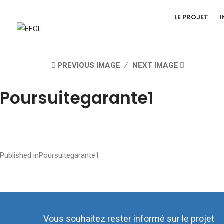
LE PROJET
I
PREVIOUS IMAGE
NEXT IMAGE
Poursuitegarante1
Post
Published in
Poursuitegarante1
navigation
Vous souhaitez rester informé sur le projet