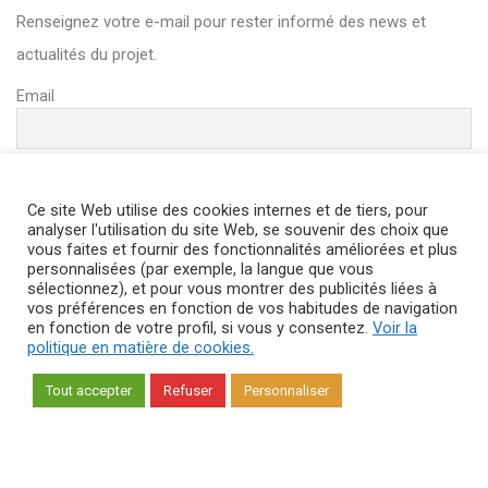
Renseignez votre e-mail pour rester informé des news et
actualités du projet.
Email
Ce site Web utilise des cookies internes et de tiers, pour
analyser l'utilisation du site Web, se souvenir des choix que
vous faites et fournir des fonctionnalités améliorées et plus
personnalisées (par exemple, la langue que vous
Si vous ne souhaitez plus recevoir notre newsletter, cliquez sur
sélectionnez), et pour vous montrer des publicités liées à
le lien en bas de page de la Newsletter pour vous désabonner.
vos préférences en fonction de vos habitudes de navigation
en fonction de votre profil, si vous y consentez.
Voir la
Vous pouvez consulter l’historique de l’utilisation de vos
politique en matière de cookies.
données en vous adressant à
dpm.egn@engie.com
Tout accepter
Refuser
Personnaliser
Copyright © 2018
Agence web DPNEWS
All Rights Reserved —