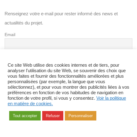
Renseignez votre e-mail pour rester informé des news et
actualités du projet.
Email
Ce site Web utilise des cookies internes et de tiers, pour
analyser l'utilisation du site Web, se souvenir des choix que
vous faites et fournir des fonctionnalités améliorées et plus
personnalisées (par exemple, la langue que vous
Si vous ne souhaitez plus recevoir notre newsletter, cliquez sur
sélectionnez), et pour vous montrer des publicités liées à vos
le lien en bas de page de la Newsletter pour vous désabonner.
préférences en fonction de vos habitudes de navigation en
fonction de votre profil, si vous y consentez.
Voir la politique
Vous pouvez consulter l’historique de l’utilisation de vos
en matière de cookies.
données en vous adressant à
dpm.egn@engie.com
Tout accepter
Refuser
Personnaliser
Copyright © 2018
Agence web DPNEWS
All Rights Reserved —