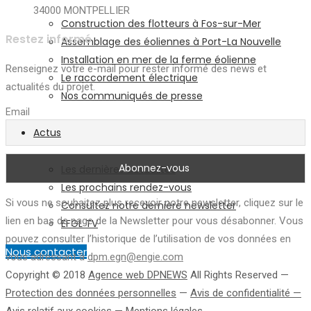
34000 MONTPELLIER
Construction des flotteurs à Fos-sur-Mer
Restez informé
Assemblage des éoliennes à Port-La Nouvelle
Installation en mer de la ferme éolienne
Renseignez votre e-mail pour rester informé des news et
Le raccordement électrique
actualités du projet.
Nos communiqués de presse
Email
Actus
Les dernières actualités
Les prochains rendez-vous
Si vous ne souhaitez plus recevoir notre newsletter, cliquez sur le
Consultez notre dernière newsletter
lien en bas de page de la Newsletter pour vous désabonner. Vous
EFGL TV
pouvez consulter l’historique de l’utilisation de vos données en
Nous contacter
vous adressant à
dpm.egn@engie.com
Copyright © 2018
Agence web DPNEWS
All Rights Reserved —
Protection des données personnelles
—
Avis de confidentialité —
Avis relatif aux cookies —
Mentions légales