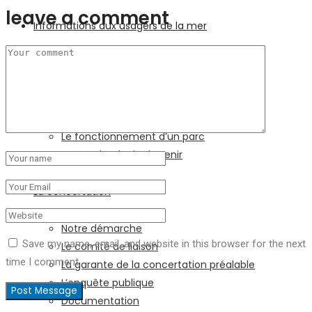
leave a comment
Informations aux usagers de la mer
L’éolien en mer flottant
La transition énergétique
Le fonctionnement d’un parc
Une technologie d’avenir
La concertation
Notre démarche
Save my name, email, and website in this browser for the next
Le comité de liaison
time I comment.
La garante de la concertation préalable
L’enquête publique
Documentation