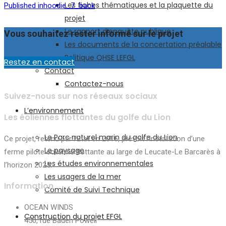
Post
Les fiches thématiques et la plaquette du
Published in
hoodie_7_back
navigation
projet
Le rapport d’enquête publique
Vous souhaitez rester informé sur le projet
Les documents de la concertation préalable
Politique QHSE LEFGL
Restez en contact
Contact
Contactez-nous
Suivez-nous sur nos réseaux sociaux
L’environnement
Les éoliennes flottantes du golfe du Lion
Le Parc naturel marin du golfe du Lion
Ce projet, retenu par l’Etat en 2016, prévoit l’installation d’une
Le paysage
ferme pilote éolienne flottante au large de Leucate-Le Barcarès à
Les études environnementales
l’horizon 2025.
Les usagers de la mer
Information
Comité de Suivi Technique
OCEAN WINDS
Construction du projet EFGL
450, rue Baden Powell