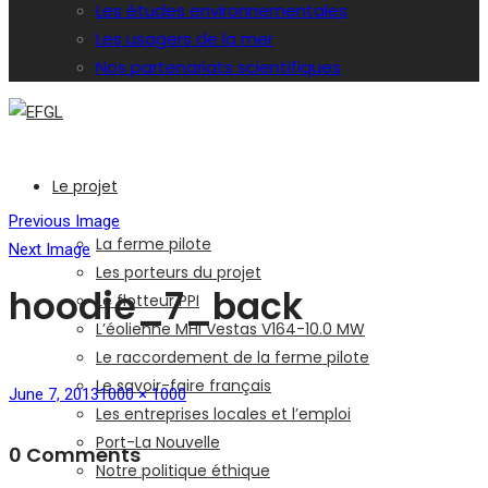
Les études environnementales
Les usagers de la mer
Nos partenariats scientifiques
Le projet
Previous Image
La ferme pilote
Next Image
Les porteurs du projet
hoodie_7_back
Le flotteur PPI
L’éolienne MHI Vestas V164-10.0 MW
Le raccordement de la ferme pilote
Le savoir-faire français
Posted
Full
June 7, 2013
1000 × 1000
Les entreprises locales et l’emploi
on
size
Port-La Nouvelle
0 Comments
Notre politique éthique