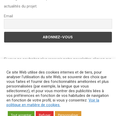
actualités du projet.
Email
Si vous ne souhaitez plus recevoir notre newsletter, cliquez sur
le lien en bas de page de la Newsletter pour vous désabonner.
Ce site Web utilise des cookies internes et de tiers, pour
Vous pouvez consulter l’historique de l’utilisation de vos
analyser l'utilisation du site Web, se souvenir des choix que
données en vous adressant à
dpm.egn@engie.com
vous faites et fournir des fonctionnalités améliorées et plus
personnalisées (par exemple, la langue que vous
sélectionnez), et pour vous montrer des publicités liées à
vos préférences en fonction de vos habitudes de navigation
en fonction de votre profil, si vous y consentez.
Voir la
Copyright © 2018
Agence web DPNEWS
All Rights Reserved —
politique en matière de cookies.
Protection des données personnelles
—
Avis de confidentialité —
Tout accepter
Refuser
Personnaliser