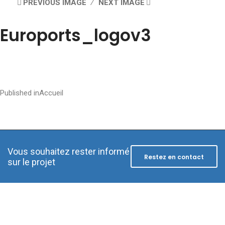
PREVIOUS IMAGE
NEXT IMAGE
Euroports_logov3
Post
Published in
Accueil
navigation
Vous souhaitez rester informé
Restez en contact
sur le projet