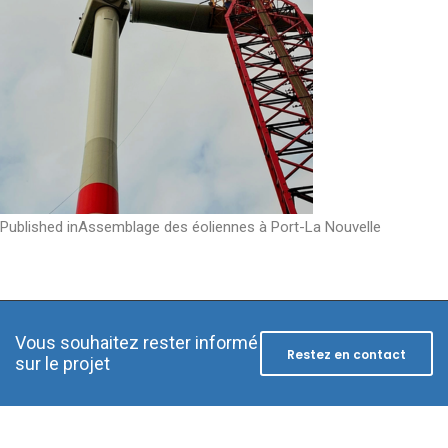
Post
Published in
Assemblage des éoliennes à Port-La Nouvelle
navigation
Vous souhaitez rester informé
Restez en contact
sur le projet