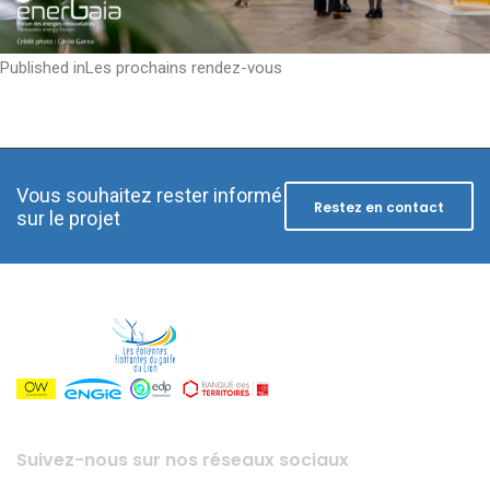
Post
Published in
Les prochains rendez-vous
navigation
Vous souhaitez rester informé
Restez en contact
sur le projet
Suivez-nous sur nos réseaux sociaux