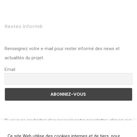
Restez informé
Renseignez votre e-mail pour rester informé des news et
actualités du projet.
Email
Si vous ne souhaitez plus recevoir notre newsletter, cliquez sur
le lien en bas de page de la Newsletter pour vous désabonner.
Ce site Web utilise des cookies internes et de tiers, pour
Vous pouvez consulter l’historique de l’utilisation de vos